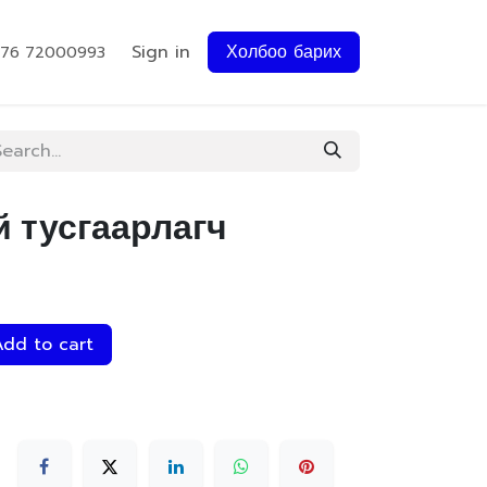
Sign in
Холбоо барих
976 72000993
й тусгаарлагч
dd to cart