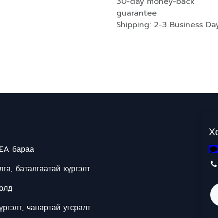
30-day money-back
guarantee
Shipping: 2-3 Business Da
Х
EA бараа
га, баталгаатай хүргэлт
олд
ргэлт, чанартай угсралт