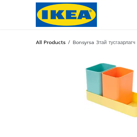
Skip to Content
Нүүр хуулас
All Products
Bonsyrsa 3тай тусгаарлагч