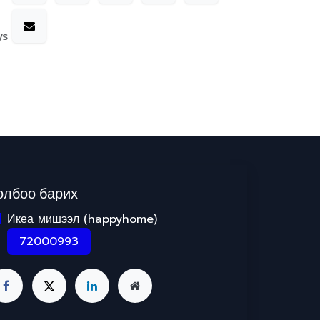
ys
олбоо барих
Икеа мишээл (happyhome)
72000993