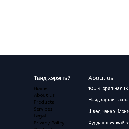
Танд хэрэгтэй
About us
Home
100% оригинал IK
About us
Найдвартай захиал
Products
Services
Швед чанар, Монг
Legal
Privacy Policy
Хурдан шуурхай хү