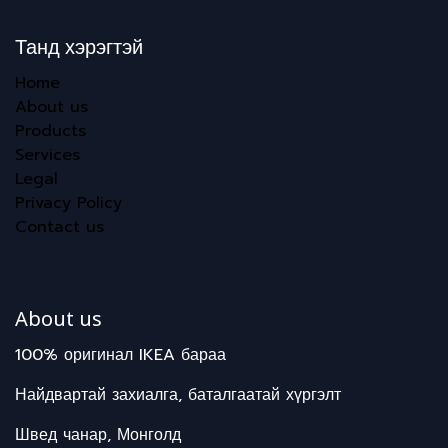
Танд хэрэгтэй
Home
About us
Products
Services
Legal
Privacy Policy
Contact us
About us
100% оригинал IKEA бараа
Найдвартай захиалга, баталгаатай хүргэлт
Швед чанар, Монголд