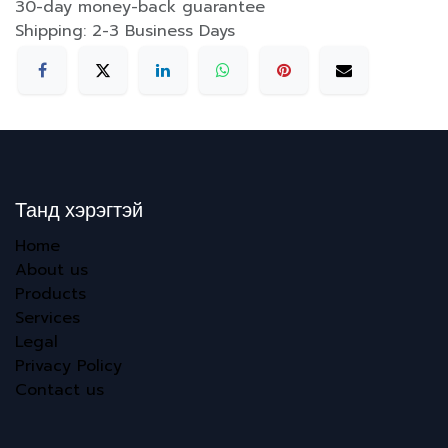
30-day money-back guarantee
Shipping: 2-3 Business Days
Танд хэрэгтэй
Home
About us
Products
Services
Legal
Privacy Policy
Contact us