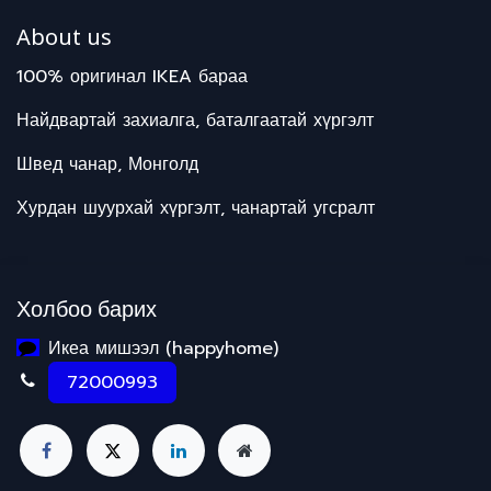
About us
100% оригинал IKEA бараа
Найдвартай захиалга, баталгаатай хүргэлт
Швед чанар, Монголд
Хурдан шуурхай хүргэлт, чанартай угсралт
Холбоо барих
Икеа мишээл (happyhome)
72000993