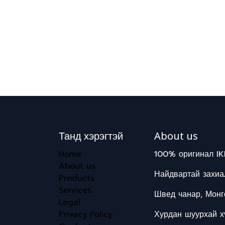
Танд хэрэгтэй
About us
Home
100% оригинал IK
About us
Найдвартай захиал
Products
Services
Швед чанар, Монг
Legal
Privacy Policy
Хурдан шуурхай хү