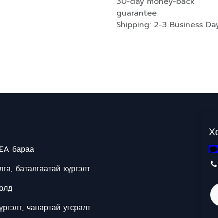
30-day money-back
guarantee
Shipping: 2-3 Business Da
Х
EA бараа
га, баталгаатай хүргэлт
олд
ргэлт, чанартай угсралт