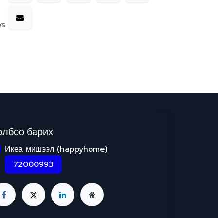
ys
олбоо барих
Икеа мишээл (happyhome)
72000993