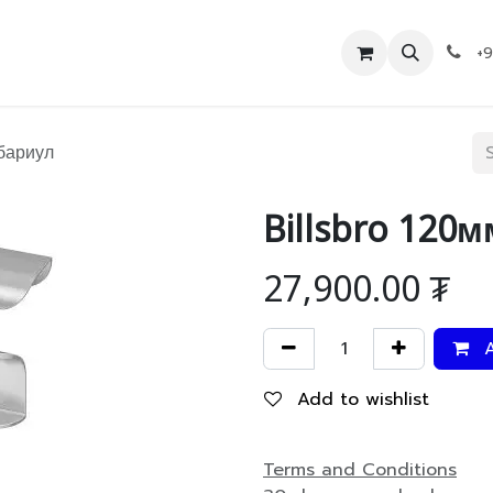
Дэлгүүр
Холбоо барих
+
 бариул
Billsbro 120
27,900.00
₮
A
Add to wishlist
Terms and Conditions