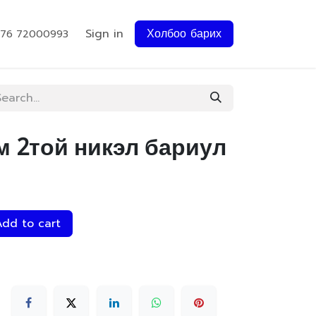
Sign in
Холбоо барих
976 72000993
мм 2той никэл бариул
dd to cart