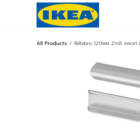
Skip to Content
Нүүр хуулас
All Products
Billsbro 120мм 2той никэл