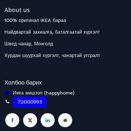
About us
100% оригинал IKEA бараа
Найдвартай захиалга, баталгаатай хүргэлт
Швед чанар, Монголд
Хурдан шуурхай хүргэлт, чанартай угсралт
Холбоо барих
Икеа мишээл (happyhome)
72000993