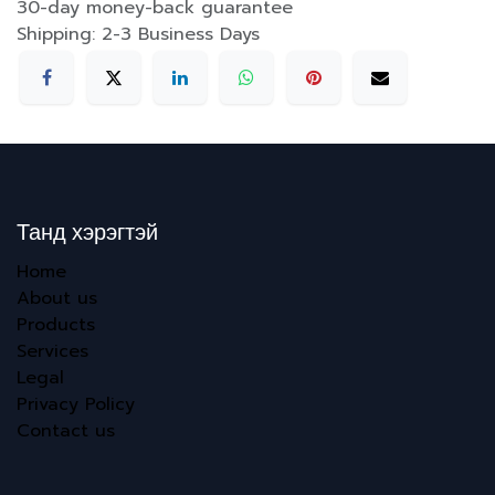
30-day money-back guarantee
Shipping: 2-3 Business Days
Танд хэрэгтэй
Home
About us
Products
Services
Legal
Privacy Policy
Contact us