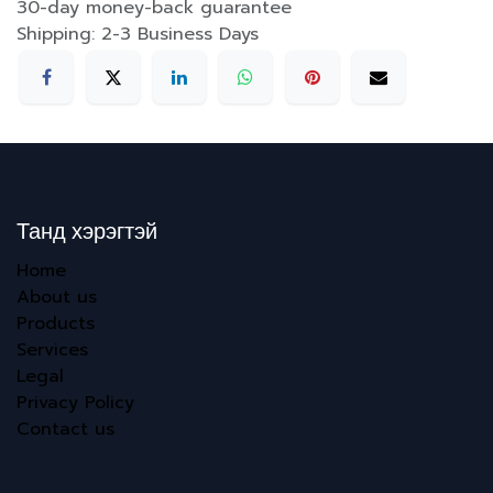
30-day money-back guarantee
Shipping: 2-3 Business Days
Танд хэрэгтэй
Home
About us
Products
Services
Legal
Privacy Policy
Contact us