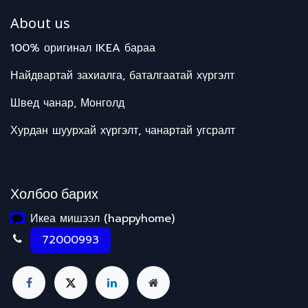
About us
100% оригинал IKEA бараа
Найдвартай захиалга, баталгаатай хүргэлт
Швед чанар, Монголд
Хурдан шуурхай хүргэлт, чанартай угсралт
Холбоо барих
Икеа мишээл (happyhome)
72000993