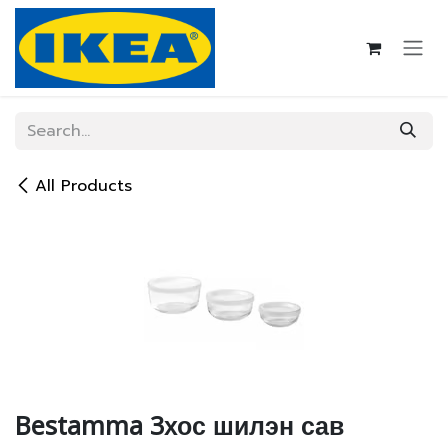
Skip to Content
All Products
Bestamma 3хос шилэн сав