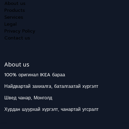
About us
Products
Services
Legal
Privacy Policy
Contact us
About us
100% оригинал IKEA бараа
Найдвартай захиалга, баталгаатай хүргэлт
Швед чанар, Монголд
Хурдан шуурхай хүргэлт, чанартай угсралт