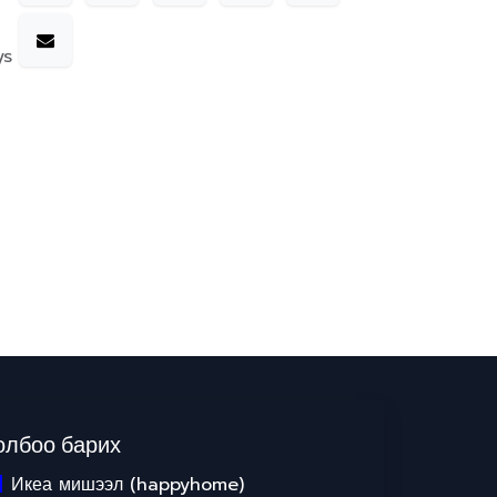
ys
олбоо барих
Икеа мишээл (happyhome)