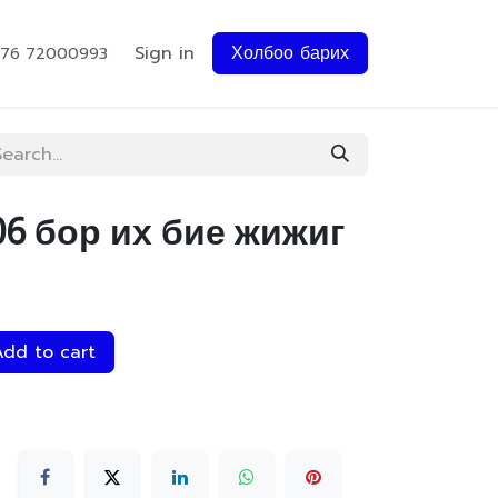
Sign in
Холбоо барих
976 72000993
106 бор их бие жижиг
dd to cart