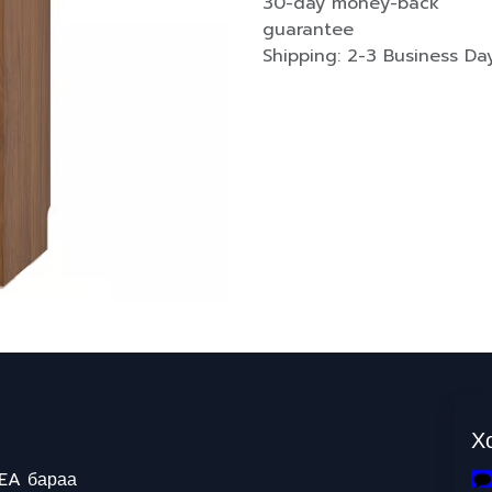
30-day money-back
guarantee
Shipping: 2-3 Business Da
Х
EA бараа