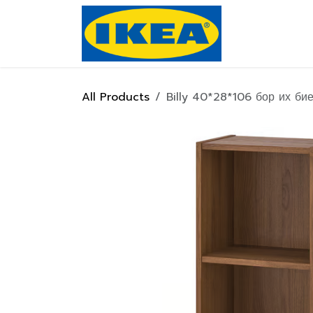
Skip to Content
Нүүр хуулас
All Products
Billy 40*28*106 бор их би