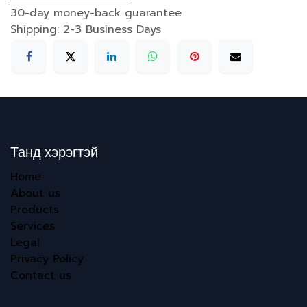
30-day money-back guarantee
Shipping: 2-3 Business Days
Танд хэрэгтэй
Home
About us
Products
Services
Legal
Privacy Policy
Contact us