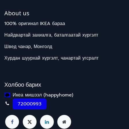
About us
100% оригинал IKEA бараа
Найдвартай захиалга, баталгаатай хүргэлт
Швед чанар, Монголд
Хурдан шуурхай хүргэлт, чанартай угсралт
Холбоо барих
Икеа мишээл (happyhome)
72000993