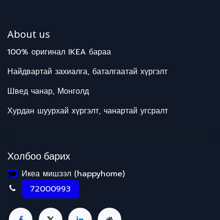
About us
100% оригинал IKEA бараа
Найдвартай захиалга, баталгаатай хүргэлт
Швед чанар, Монголд
Хурдан шуурхай хүргэлт, чанартай угсралт
Холбоо барих
Икеа мишээл (happyhome)
72000993