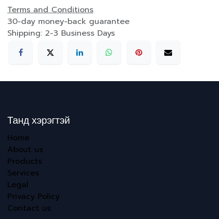
Terms and Conditions
30-day money-back guarantee
Shipping: 2-3 Business Days
Танд хэрэгтэй
Home
About us
Products
Services
Legal
Privacy Policy
Contact us