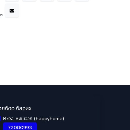
ys
олбоо барих
Икеа мишээл (happyhome)
72000993