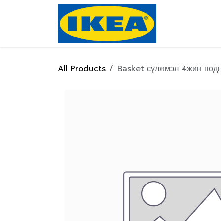
Skip to Content
Нүүр хуулас
All Products
Basket сүлжмэл 4жин под