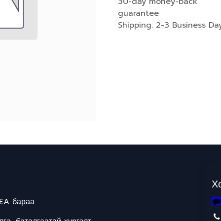
30-day money-back
guarantee
Shipping: 2-3 Business Da
Х
EA бараа