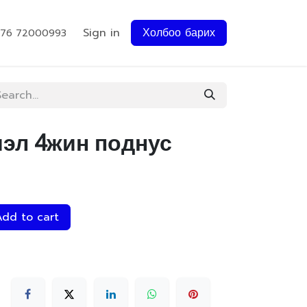
Sign in
Холбоо барих
976 72000993
мэл 4жин поднус
dd to cart