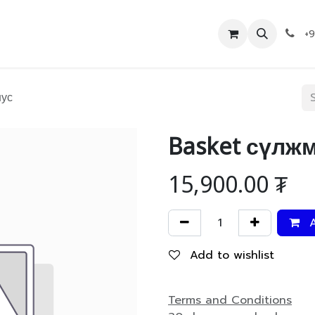
Дэлгүүр
Холбоо барих
+
нус
Basket сүлж
15,900.00
₮
A
Add to wishlist
Terms and Conditions