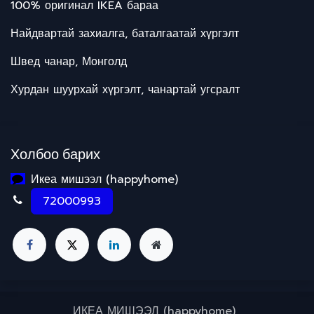
100% оригинал IKEA бараа
Найдвартай захиалга, баталгаатай хүргэлт
Швед чанар, Монголд
Хурдан шуурхай хүргэлт, чанартай угсралт
Холбоо барих
Икеа мишээл (happyhome)
72000993
ИКЕА МИШЭЭЛ (happyhome)