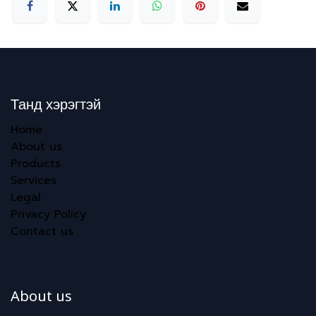
Танд хэрэгтэй
Home
About us
Products
Services
Legal
Privacy Policy
Contact us
About us