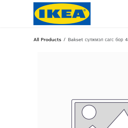
Skip to Content
Нүүр хуулас
All Products
Bakset сүлжмэл сагс бор 