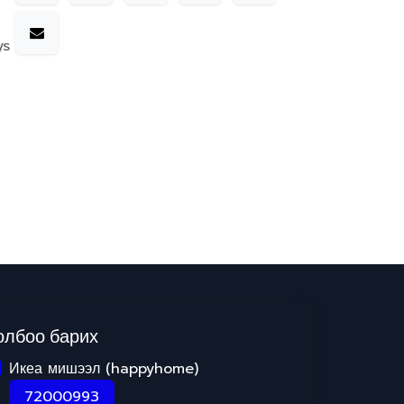
ys
олбоо барих
Икеа мишээл (happyhome)
72000993