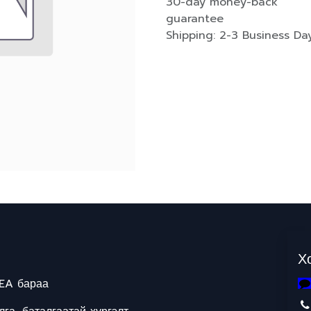
30-day money-back
guarantee
Shipping: 2-3 Business Da
Х
EA бараа