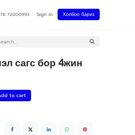
Sign in
Холбоо барих
976 72000993
эл сагс бор 4жин
dd to cart