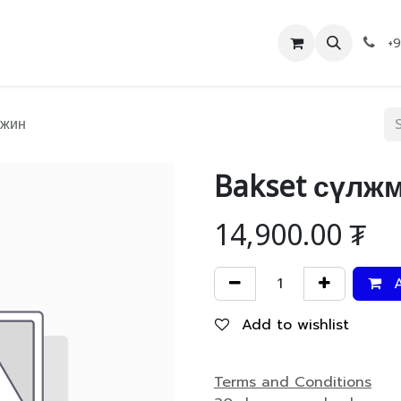
Дэлгүүр
Холбоо барих
+
4жин
Bakset сүлжм
14,900.00
₮
A
Add to wishlist
Terms and Conditions