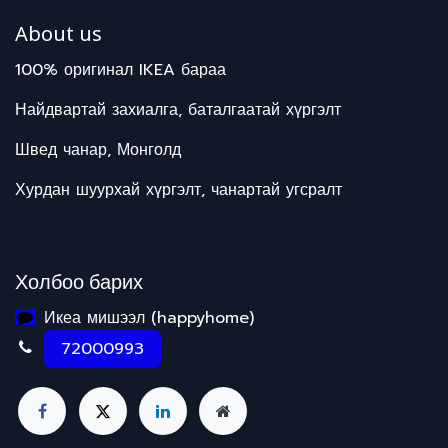
About us
100% оригинал IKEA бараа
Найдвартай захиалга, баталгаатай хүргэлт
Швед чанар, Монголд
Хурдан шуурхай хүргэлт, чанартай угсралт
Холбоо барих
Икеа мишээл (happyhome)
72000993