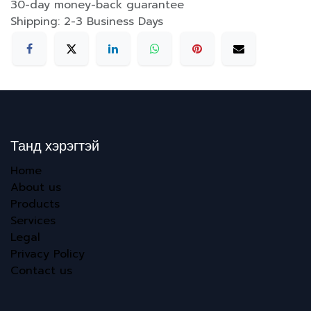
30-day money-back guarantee
Shipping: 2-3 Business Days
Танд хэрэгтэй
Home
About us
Products
Services
Legal
Privacy Policy
Contact us