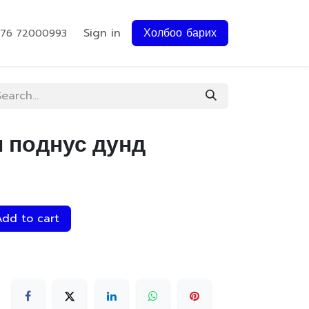
Sign in
Холбоо барих
976 72000993
н поднус дунд
dd to cart