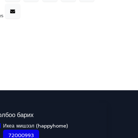
ys
олбоо барих
Икеа мишээл (happyhome)
72000993