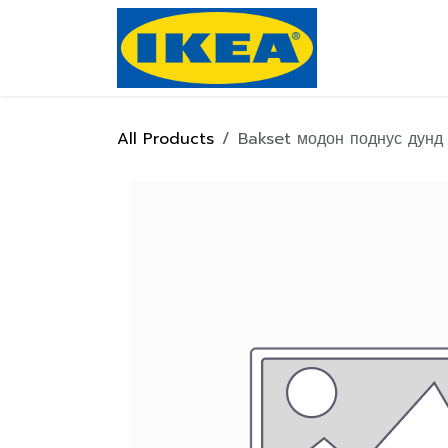
Skip to Content
Нүүр хуулас
All Products
Bakset модон поднус дунд