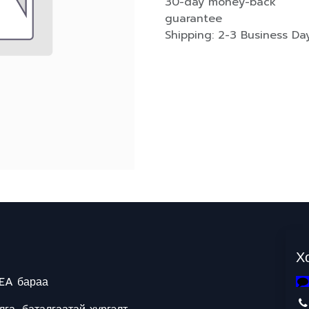
30-day money-back
guarantee
Shipping: 2-3 Business Da
Х
EA бараа